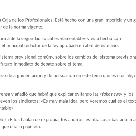
 la Caja de los Profesionales. Está hecho con una gran impericia y un 
or de la norma vigente.
eforma de la seguridad social es «lamentable» y está hecho con
 el principal redactor de la ley aprobada en abril de este año.
«Sistema previsional común», sobre los cambios del sistema prevision
n futuro inmediato de debate sobre el tema.
so de argumentación y de persuasión en este tema que es crucial», d
rensa y añadió que habrá que explicar evitando las «
fake news»
y los
ueven los sindicatos: «Es muy mala idea, pero veremos cual es el tex
ntable».
le? «Ellos hablan de expropiar los ahorros, es otra cosa, bastante má
qué dirá la papeleta.