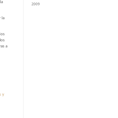
la
2009
 la
ios
dos
ras a
s y