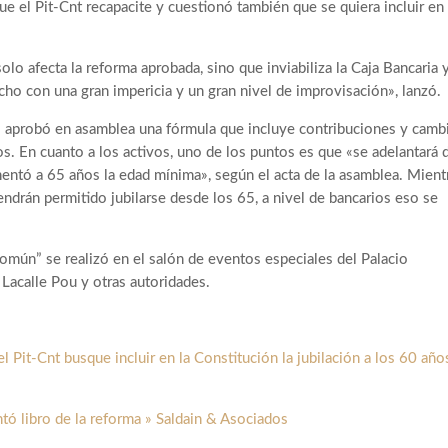
ue el Pit-Cnt recapacite y cuestionó también que se quiera incluir en 
olo afecta la reforma aprobada, sino que inviabiliza la Caja Bancaria y
cho con una gran impericia y un gran nivel de improvisación», lanzó.
s aprobó en asamblea una fórmula que incluye contribuciones y camb
dos. En cuanto a los activos, uno de los puntos es que «se adelantará 
mentó a 65 años la edad mínima», según el acta de la asamblea. Mient
endrán permitido jubilarse desde los 65, a nivel de bancarios eso se
Común” se realizó en el salón de eventos especiales del Palacio
s Lacalle Pou y otras autoridades.
l Pit-Cnt busque incluir en la Constitución la jubilación a los 60 año
tó libro de la reforma » Saldain & Asociados